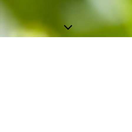
Autogenes Training
"Wenn man die Ruhe nicht in sich selbst findet,
ist es vergeblich, sie anderswo zu suchen."
François VI. de La Rochefoucauld
Das autogene Training ist eine weit verbreitete Entspannungstechnik. Sie
kann von innen heraus eine tiefe Entspannung erzeugen, die Sie
weiterhinjederzeit zuhause vertiefen und trainieren können, um dann in
Stresssituationenauf das erlernte schnell zurückgreifen können.
Betriebliches Gesundheitsmanagement