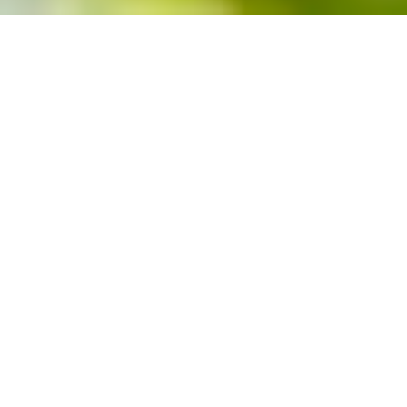
Waldcoaching - die Kraft der Bäume neu entdecken -
Entspannungstraining
Sich selber gut erden und dadurch zu einem gesunden
Ausgleich finden.
Die erlernten Techniken können sehr gut in den Alltag
integriert werden!
Jeder, der mal im Wald spazieren gegangen ist, weiß wie
tiefenentspannend und regenerierend zugleich dies sein kann.
Forscher an der Universität in Tokio haben festgestellt, dass
eine Waldtherapie sogar bei Krebs und Diabetes helfen kann.
Waldluft ist reich an pflanzenlichen Botenstoffen. Diese
Pheromone können Stresspegel senken und somit das
Immunsystem stärken.
Pheromone sind Botenstoffe zur Informationsübertragung unter